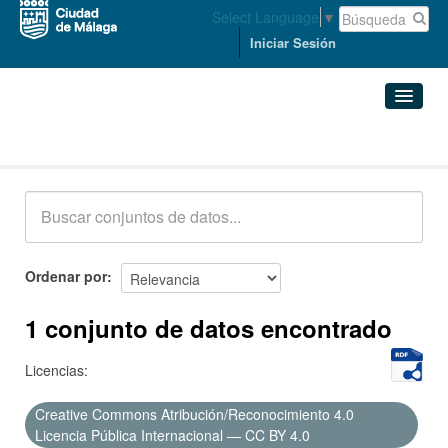
Select Language
▼
Iniciar Sesión
Conjuntos de datos
Conjuntos de datos
Organizaciones
Grupos
Ordenar por
Acerca de
1 conjunto de datos encontrado
Licencias:
Creative Commons Atribución/Reconocimiento 4.0
Licencia Pública Internacional — CC BY 4.0