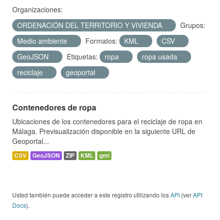
Organizaciones:
ORDENACIÓN DEL TERRITORIO Y VIVIENDA
Grupos:
Medio ambiente
Formatos:
KML
CSV
GeoJSON
Etiquetas:
ropa
ropa usada
reciclaje
geoportal
Contenedores de ropa
Ubicaciones de los contenedores para el reciclaje de ropa en
Málaga. Previsualización disponible en la siguiente URL de
Geoportal...
CSV
GeoJSON
ZIP
KML
gml
Usted también puede acceder a este registro utilizando los
API
(ver
API
Docs
).