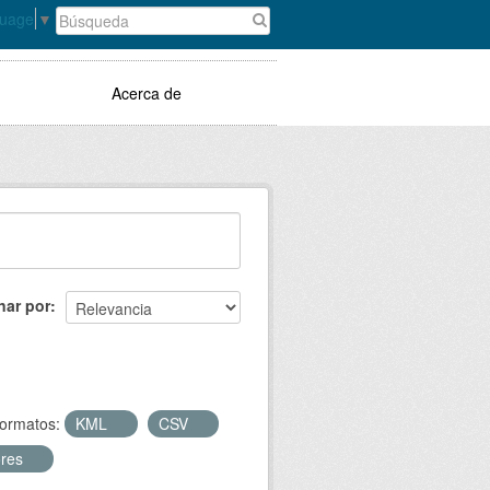
guage
▼
Acerca de
nar por
ormatos:
KML
CSV
ores