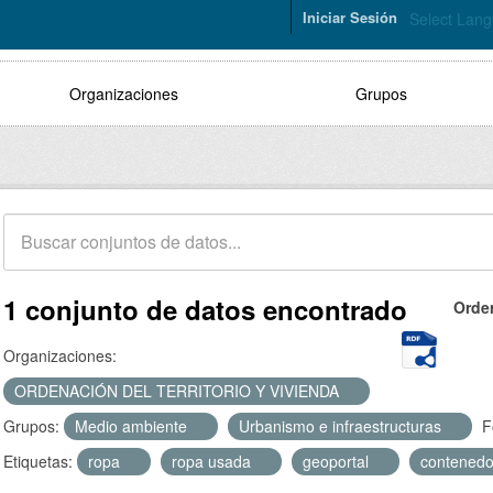
Iniciar Sesión
Select Lan
Organizaciones
Grupos
1 conjunto de datos encontrado
Orde
Organizaciones:
ORDENACIÓN DEL TERRITORIO Y VIVIENDA
Grupos:
Medio ambiente
Urbanismo e infraestructuras
F
Etiquetas:
ropa
ropa usada
geoportal
contened