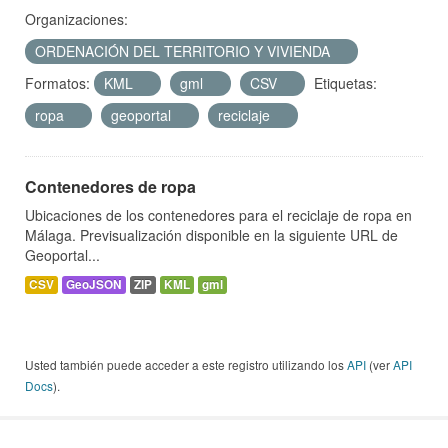
Organizaciones:
ORDENACIÓN DEL TERRITORIO Y VIVIENDA
Formatos:
KML
gml
CSV
Etiquetas:
ropa
geoportal
reciclaje
Contenedores de ropa
Ubicaciones de los contenedores para el reciclaje de ropa en
Málaga. Previsualización disponible en la siguiente URL de
Geoportal...
CSV
GeoJSON
ZIP
KML
gml
Usted también puede acceder a este registro utilizando los
API
(ver
API
Docs
).