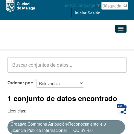
Select Language
▼
Iniciar Sesión
Conjuntos de datos
Conjuntos de datos
Organizaciones
Grupos
Ordenar por
Acerca de
1 conjunto de datos encontrado
Licencias:
Creative Commons Atribución/Reconocimiento 4.0
Licencia Pública Internacional — CC BY 4.0