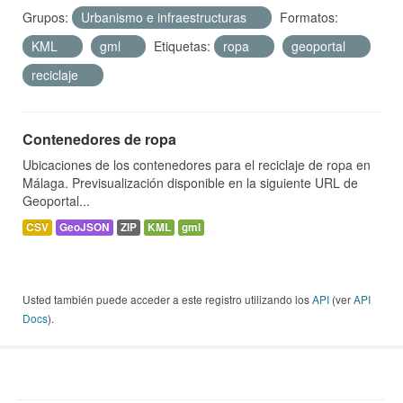
Grupos:
Urbanismo e infraestructuras
Formatos:
KML
gml
Etiquetas:
ropa
geoportal
reciclaje
Contenedores de ropa
Ubicaciones de los contenedores para el reciclaje de ropa en
Málaga. Previsualización disponible en la siguiente URL de
Geoportal...
CSV
GeoJSON
ZIP
KML
gml
Usted también puede acceder a este registro utilizando los
API
(ver
API
Docs
).