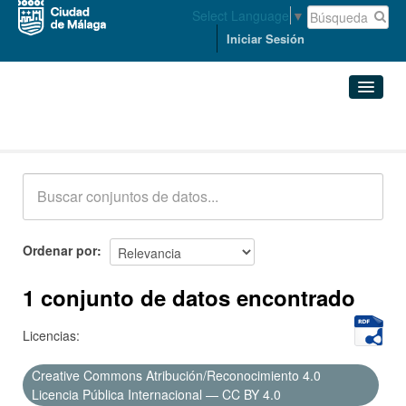
Select Language
▼
Iniciar Sesión
Conjuntos de datos
Conjuntos de datos
Organizaciones
Grupos
Ordenar por
Acerca de
1 conjunto de datos encontrado
Licencias:
Creative Commons Atribución/Reconocimiento 4.0
Licencia Pública Internacional — CC BY 4.0