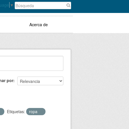
guage
▼
Acerca de
nar por
Etiquetas:
ropa