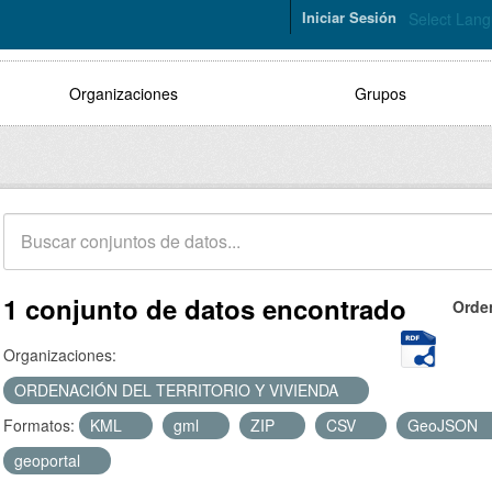
Iniciar Sesión
Select Lan
Organizaciones
Grupos
1 conjunto de datos encontrado
Orde
Organizaciones:
ORDENACIÓN DEL TERRITORIO Y VIVIENDA
Formatos:
KML
gml
ZIP
CSV
GeoJSON
geoportal