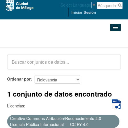
Select Language
▼
Iniciar Sesión
Conjuntos de datos
Conjuntos de datos
Organizaciones
Grupos
Ordenar por
Acerca de
1 conjunto de datos encontrado
Licencias:
Creative Commons Atribución/Reconocimiento 4.0
Licencia Pública Internacional — CC BY 4.0