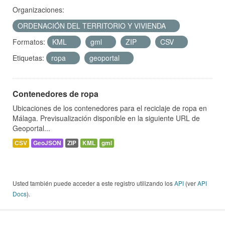
Organizaciones:
ORDENACIÓN DEL TERRITORIO Y VIVIENDA
Formatos:
KML
gml
ZIP
CSV
Etiquetas:
ropa
geoportal
Contenedores de ropa
Ubicaciones de los contenedores para el reciclaje de ropa en
Málaga. Previsualización disponible en la siguiente URL de
Geoportal...
CSV
GeoJSON
ZIP
KML
gml
Usted también puede acceder a este registro utilizando los
API
(ver
API
Docs
).