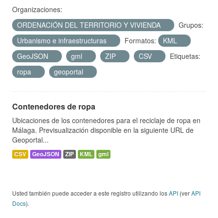
Organizaciones:
ORDENACIÓN DEL TERRITORIO Y VIVIENDA
Grupos:
Urbanismo e infraestructuras
Formatos:
KML
GeoJSON
gml
ZIP
CSV
Etiquetas:
ropa
geoportal
Contenedores de ropa
Ubicaciones de los contenedores para el reciclaje de ropa en
Málaga. Previsualización disponible en la siguiente URL de
Geoportal...
CSV
GeoJSON
ZIP
KML
gml
Usted también puede acceder a este registro utilizando los
API
(ver
API
Docs
).