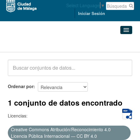
Select Language
▼
Iniciar Sesión
Conjuntos de datos
Conjuntos de datos
Organizaciones
Grupos
Ordenar por
Acerca de
1 conjunto de datos encontrado
Licencias:
Creative Commons Atribución/Reconocimiento 4.0
Licencia Pública Internacional — CC BY 4.0