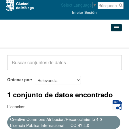
Select Language
▼
Iniciar Sesión
Conjuntos de datos
Conjuntos de datos
Organizaciones
Grupos
Ordenar por
Acerca de
1 conjunto de datos encontrado
Licencias:
Creative Commons Atribución/Reconocimiento 4.0
Licencia Pública Internacional — CC BY 4.0