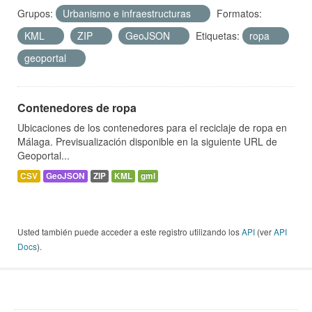
Grupos:
Urbanismo e infraestructuras
Formatos:
KML
ZIP
GeoJSON
Etiquetas:
ropa
geoportal
Contenedores de ropa
Ubicaciones de los contenedores para el reciclaje de ropa en
Málaga. Previsualización disponible en la siguiente URL de
Geoportal...
CSV
GeoJSON
ZIP
KML
gml
Usted también puede acceder a este registro utilizando los
API
(ver
API
Docs
).