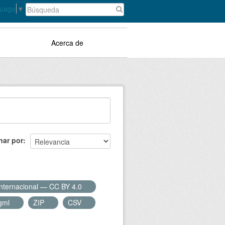
guage
▼
Acerca de
nar por
Internacional — CC BY 4.0
gml
ZIP
CSV