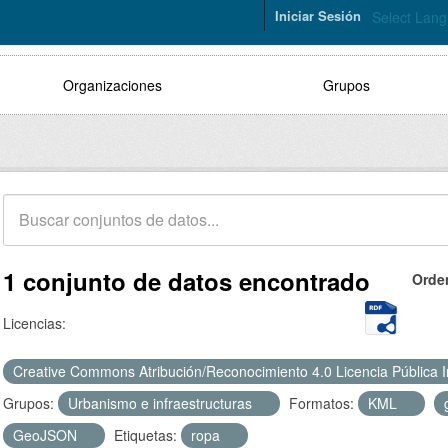
Iniciar Sesión
Select Lan
Organizaciones
Grupos
1 conjunto de datos encontrado
Orde
Licencias:
Creative Commons Atribución/Reconocimiento 4.0 Licencia Pública 
Grupos:
Urbanismo e infraestructuras
Formatos:
KML
GeoJSON
Etiquetas:
ropa