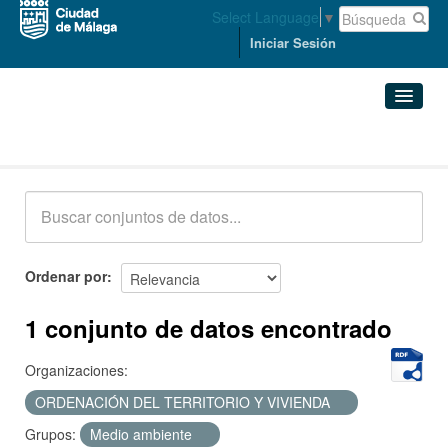
Select Language
▼
Iniciar Sesión
Conjuntos de datos
Conjuntos de datos
Organizaciones
Grupos
Ordenar por
Acerca de
1 conjunto de datos encontrado
Organizaciones:
ORDENACIÓN DEL TERRITORIO Y VIVIENDA
Grupos:
Medio ambiente