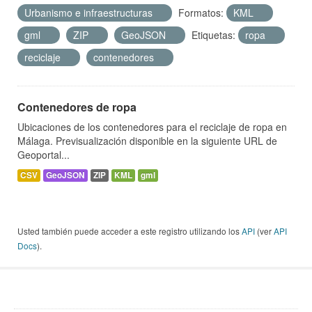
Urbanismo e infraestructuras
Formatos:
KML
gml
ZIP
GeoJSON
Etiquetas:
ropa
reciclaje
contenedores
Contenedores de ropa
Ubicaciones de los contenedores para el reciclaje de ropa en
Málaga. Previsualización disponible en la siguiente URL de
Geoportal...
CSV
GeoJSON
ZIP
KML
gml
Usted también puede acceder a este registro utilizando los
API
(ver
API
Docs
).