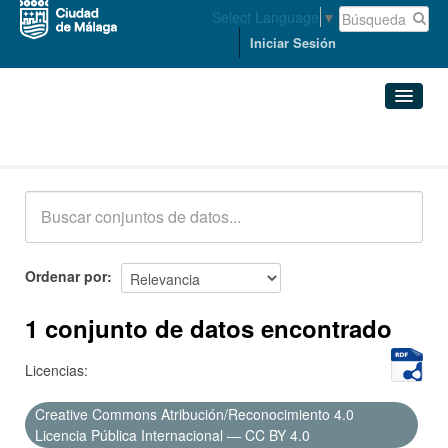
Select Language
▼
Iniciar Sesión
Conjuntos de datos
Conjuntos de datos
Organizaciones
Grupos
Ordenar por
Acerca de
1 conjunto de datos encontrado
Licencias:
Creative Commons Atribución/Reconocimiento 4.0
Licencia Pública Internacional — CC BY 4.0