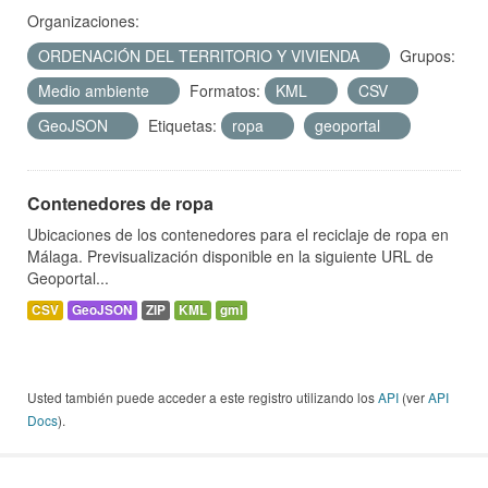
Organizaciones:
ORDENACIÓN DEL TERRITORIO Y VIVIENDA
Grupos:
Medio ambiente
Formatos:
KML
CSV
GeoJSON
Etiquetas:
ropa
geoportal
Contenedores de ropa
Ubicaciones de los contenedores para el reciclaje de ropa en
Málaga. Previsualización disponible en la siguiente URL de
Geoportal...
CSV
GeoJSON
ZIP
KML
gml
Usted también puede acceder a este registro utilizando los
API
(ver
API
Docs
).