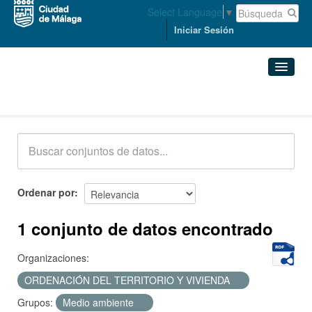
Select Language
▼
Iniciar Sesión
Conjuntos de datos
Conjuntos de datos
Organizaciones
Grupos
Ordenar por
Acerca de
1 conjunto de datos encontrado
Organizaciones:
ORDENACIÓN DEL TERRITORIO Y VIVIENDA
Grupos:
Medio ambiente