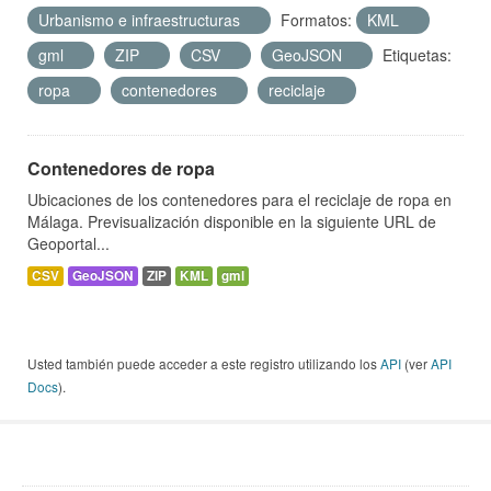
Urbanismo e infraestructuras
Formatos:
KML
gml
ZIP
CSV
GeoJSON
Etiquetas:
ropa
contenedores
reciclaje
Contenedores de ropa
Ubicaciones de los contenedores para el reciclaje de ropa en
Málaga. Previsualización disponible en la siguiente URL de
Geoportal...
CSV
GeoJSON
ZIP
KML
gml
Usted también puede acceder a este registro utilizando los
API
(ver
API
Docs
).