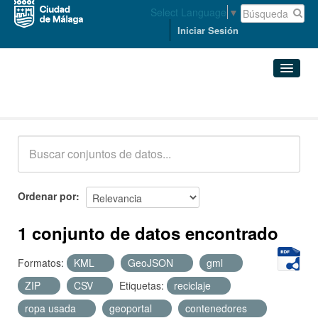
Select Language
▼
Iniciar Sesión
Conjuntos de datos
Conjuntos de datos
Organizaciones
Grupos
Ordenar por
Acerca de
1 conjunto de datos encontrado
Formatos:
KML
GeoJSON
gml
ZIP
CSV
Etiquetas:
reciclaje
ropa usada
geoportal
contenedores