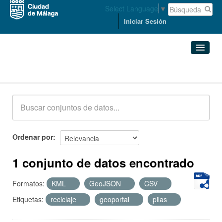
Select Language
▼
Iniciar Sesión
Conjuntos de datos
Conjuntos de datos
Organizaciones
Grupos
Ordenar por
Acerca de
1 conjunto de datos encontrado
Formatos:
KML
GeoJSON
CSV
Etiquetas:
reciclaje
geoportal
pilas