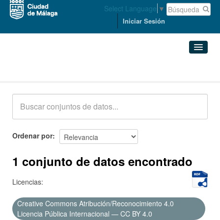
Select Language
▼
Iniciar Sesión
Conjuntos de datos
Conjuntos de datos
Organizaciones
Grupos
Ordenar por
Acerca de
1 conjunto de datos encontrado
Licencias:
Creative Commons Atribución/Reconocimiento 4.0
Licencia Pública Internacional — CC BY 4.0