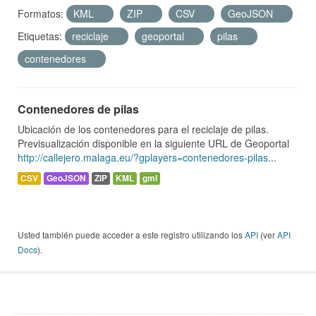
Formatos:
KML
ZIP
CSV
GeoJSON
Etiquetas:
reciclaje
geoportal
pilas
contenedores
Contenedores de pilas
Ubicación de los contenedores para el reciclaje de pilas.
Previsualización disponible en la siguiente URL de Geoportal
http://callejero.malaga.eu/?gplayers=contenedores-pilas
...
CSV
GeoJSON
ZIP
KML
gml
Usted también puede acceder a este registro utilizando los
API
(ver
API
Docs
).