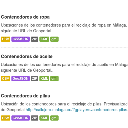
Contenedores de ropa
Ubicaciones de los contenedores para el reciclaje de ropa en Málaga. 
siguiente URL de Geoportal...
CSV
GeoJSON
ZIP
KML
gml
Contenedores de aceite
Ubicaciones de los contenedores para el reciclaje de aceite en Málaga.
siguiente URL de Geoportal...
CSV
GeoJSON
ZIP
KML
gml
Contenedores de pilas
Ubicación de los contenedores para el reciclaje de pilas. Previsualizac
de Geoportal
http://callejero.malaga.eu/?gplayers=contenedores-pilas
CSV
GeoJSON
ZIP
KML
gml