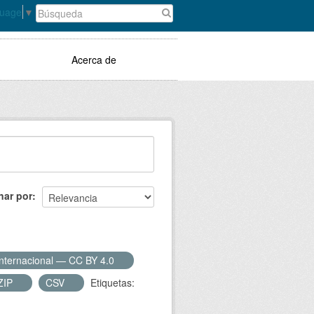
guage
▼
Acerca de
nar por
Internacional — CC BY 4.0
ZIP
CSV
Etiquetas: