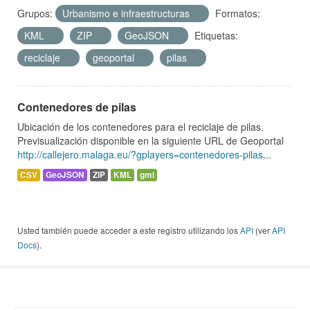
Grupos:
Urbanismo e infraestructuras
Formatos:
KML
ZIP
GeoJSON
Etiquetas:
reciclaje
geoportal
pilas
Contenedores de pilas
Ubicación de los contenedores para el reciclaje de pilas.
Previsualización disponible en la siguiente URL de Geoportal
http://callejero.malaga.eu/?gplayers=contenedores-pilas
...
CSV
GeoJSON
ZIP
KML
gml
Usted también puede acceder a este registro utilizando los
API
(ver
API
Docs
).