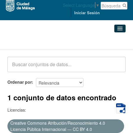
Select Language
▼
Iniciar Sesión
Conjuntos de datos
Conjuntos de datos
Organizaciones
Grupos
Ordenar por
Acerca de
1 conjunto de datos encontrado
Licencias:
Creative Commons Atribución/Reconocimiento 4.0
Licencia Pública Internacional — CC BY 4.0