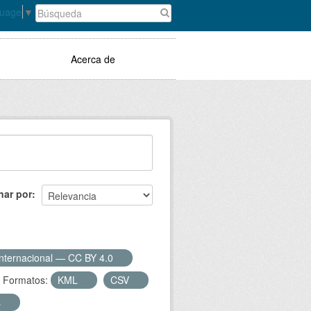
guage
▼
Acerca de
nar por
Internacional — CC BY 4.0
Formatos:
KML
CSV
s