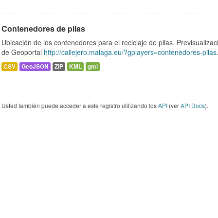
Contenedores de pilas
Ubicación de los contenedores para el reciclaje de pilas. Previsualizac
de Geoportal
http://callejero.malaga.eu/?gplayers=contenedores-pilas
CSV
GeoJSON
ZIP
KML
gml
Usted también puede acceder a este registro utilizando los
API
(ver
API Docs
).