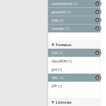
contenedores (1)
geoportal (1)
pilas (1)
reciclaje (1)
Formatos
CSV (1)
GeoJSON (1)
gml (1)
KML (1)
ZIP (1)
Licencias