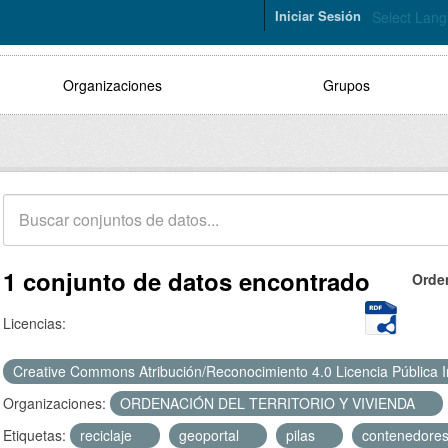
Iniciar Sesión
Select Lan
Organizaciones
Grupos
1 conjunto de datos encontrado
Orde
Licencias:
Creative Commons Atribución/Reconocimiento 4.0 Licencia Pública 
Organizaciones:
ORDENACIÓN DEL TERRITORIO Y VIVIENDA
Etiquetas:
reciclaje
geoportal
pilas
contenedore