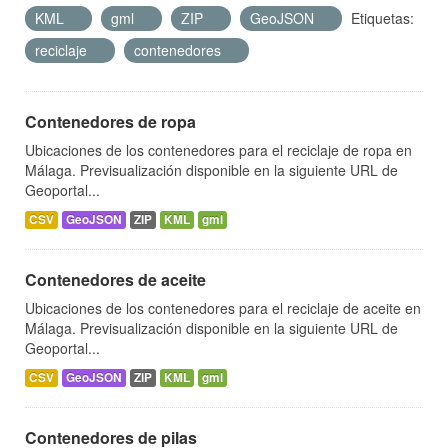
KML
gml
ZIP
GeoJSON
Etiquetas:
reciclaje
contenedores
Contenedores de ropa
Ubicaciones de los contenedores para el reciclaje de ropa en
Málaga. Previsualización disponible en la siguiente URL de
Geoportal...
CSV
GeoJSON
ZIP
KML
gml
Contenedores de aceite
Ubicaciones de los contenedores para el reciclaje de aceite en
Málaga. Previsualización disponible en la siguiente URL de
Geoportal...
CSV
GeoJSON
ZIP
KML
gml
Contenedores de pilas