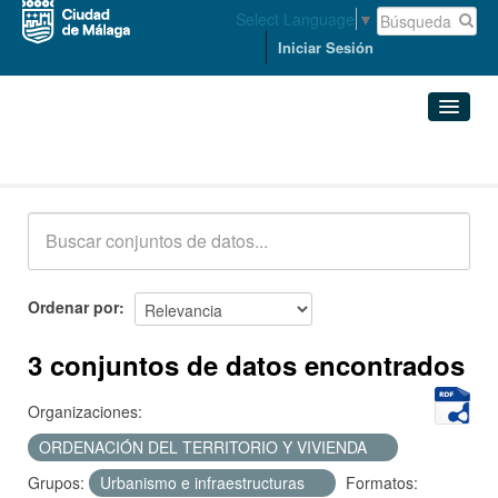
Select Language
▼
Iniciar Sesión
Conjuntos de datos
Conjuntos de datos
Organizaciones
Grupos
Ordenar por
Acerca de
3 conjuntos de datos encontrados
Organizaciones:
ORDENACIÓN DEL TERRITORIO Y VIVIENDA
Grupos:
Urbanismo e infraestructuras
Formatos: