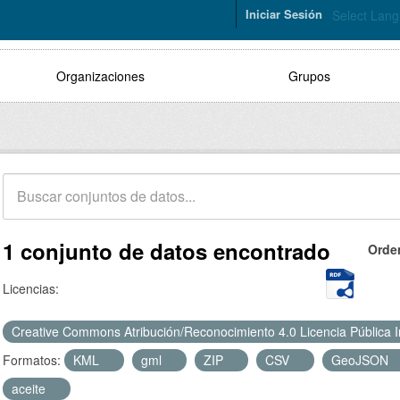
Iniciar Sesión
Select Lan
Organizaciones
Grupos
1 conjunto de datos encontrado
Orde
Licencias:
Creative Commons Atribución/Reconocimiento 4.0 Licencia Pública 
Formatos:
KML
gml
ZIP
CSV
GeoJSON
aceite