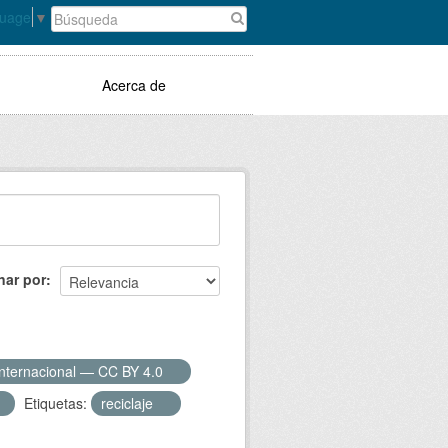
guage
▼
Acerca de
nar por
Internacional — CC BY 4.0
Etiquetas:
reciclaje