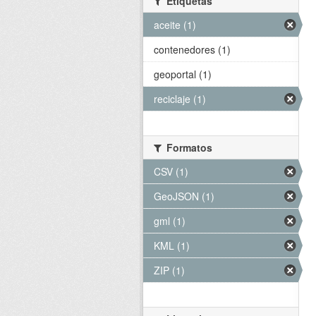
Etiquetas
aceite (1)
contenedores (1)
geoportal (1)
reciclaje (1)
Formatos
CSV (1)
GeoJSON (1)
gml (1)
KML (1)
ZIP (1)