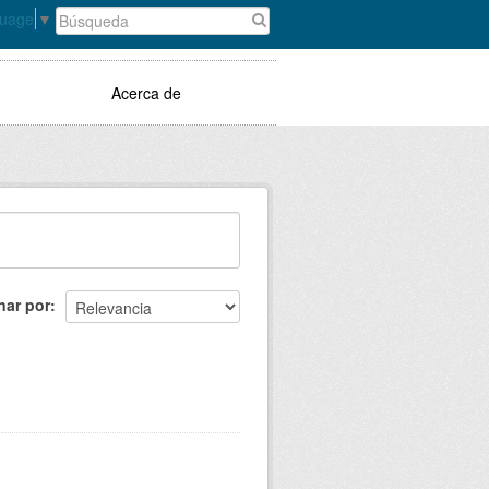
guage
▼
Acerca de
nar por