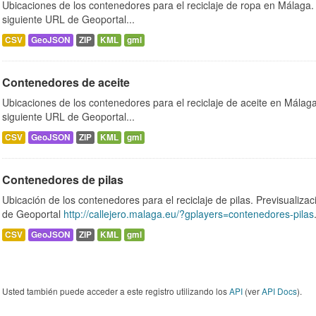
Ubicaciones de los contenedores para el reciclaje de ropa en Málaga. 
siguiente URL de Geoportal...
CSV
GeoJSON
ZIP
KML
gml
Contenedores de aceite
Ubicaciones de los contenedores para el reciclaje de aceite en Málaga.
siguiente URL de Geoportal...
CSV
GeoJSON
ZIP
KML
gml
Contenedores de pilas
Ubicación de los contenedores para el reciclaje de pilas. Previsualizac
de Geoportal
http://callejero.malaga.eu/?gplayers=contenedores-pilas
CSV
GeoJSON
ZIP
KML
gml
Usted también puede acceder a este registro utilizando los
API
(ver
API Docs
).