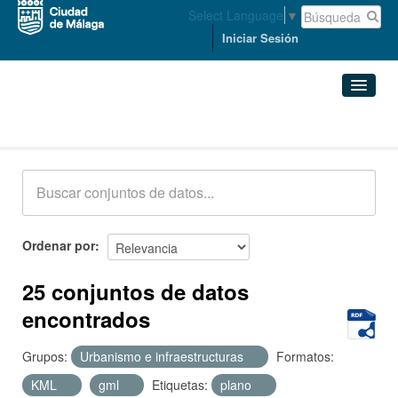
Select Language
▼
Iniciar Sesión
Conjuntos de datos
Conjuntos de datos
Organizaciones
Grupos
Ordenar por
Acerca de
25 conjuntos de datos
encontrados
Grupos:
Urbanismo e infraestructuras
Formatos:
KML
gml
Etiquetas:
plano