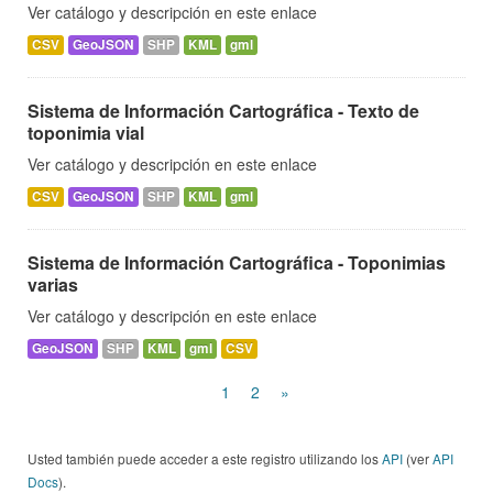
Ver catálogo y descripción en este enlace
CSV
GeoJSON
SHP
KML
gml
Sistema de Información Cartográfica - Texto de
toponimia vial
Ver catálogo y descripción en este enlace
CSV
GeoJSON
SHP
KML
gml
Sistema de Información Cartográfica - Toponimias
varias
Ver catálogo y descripción en este enlace
GeoJSON
SHP
KML
gml
CSV
1
2
»
Usted también puede acceder a este registro utilizando los
API
(ver
API
Docs
).