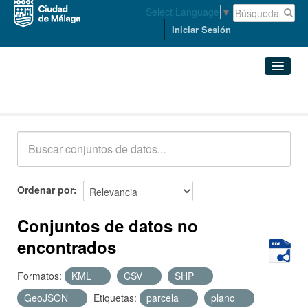
Select Language
▼
Iniciar Sesión
Conjuntos de datos
Conjuntos de datos
Organizaciones
Grupos
Ordenar por
Acerca de
Conjuntos de datos no
encontrados
Formatos:
KML
CSV
SHP
GeoJSON
Etiquetas:
parcela
plano