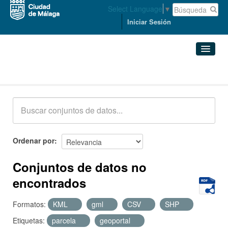
Select Language
▼
Iniciar Sesión
Conjuntos de datos
Conjuntos de datos
Organizaciones
Grupos
Ordenar por
Acerca de
Conjuntos de datos no
encontrados
Formatos:
KML
gml
CSV
SHP
Etiquetas:
parcela
geoportal