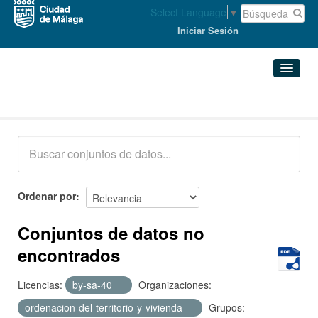
Select Language
▼
Iniciar Sesión
Conjuntos de datos
Conjuntos de datos
Organizaciones
Grupos
Ordenar por
Acerca de
Conjuntos de datos no
encontrados
Licencias:
by-sa-40
Organizaciones:
ordenacion-del-territorio-y-vivienda
Grupos: