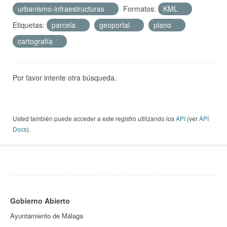
urbanismo-infraestructuras
Formatos:
KML
Etiquetas:
parcela
geoportal
plano
cartografía
Por favor intente otra búsqueda.
Usted también puede acceder a este registro utilizando los
API
(ver
API
Docs
).
Gobierno Abierto
Ayuntamiento de Málaga