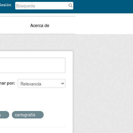
 Sesión
Acerca de
nar por
os
cartografía