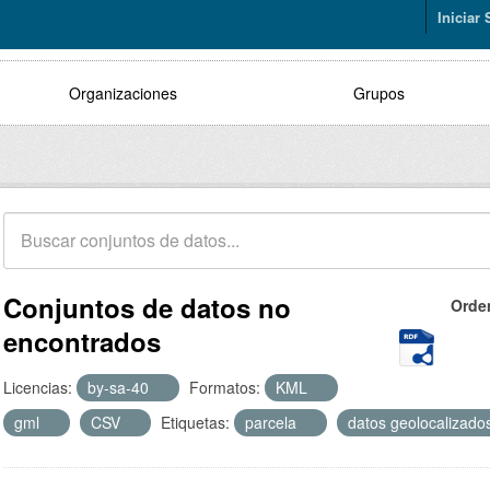
Iniciar
Organizaciones
Grupos
Conjuntos de datos no
Orde
encontrados
Licencias:
by-sa-40
Formatos:
KML
gml
CSV
Etiquetas:
parcela
datos geolocalizad