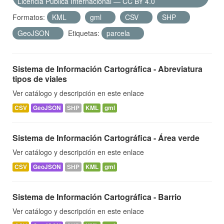
Licencia Pública Internacional — CC BY 4.0
Formatos:
KML
gml
CSV
SHP
GeoJSON
Etiquetas:
parcela
Sistema de Información Cartográfica - Abreviatura
tipos de viales
Ver catálogo y descripción en este enlace
CSV
GeoJSON
SHP
KML
gml
Sistema de Información Cartográfica - Área verde
Ver catálogo y descripción en este enlace
CSV
GeoJSON
SHP
KML
gml
Sistema de Información Cartográfica - Barrio
Ver catálogo y descripción en este enlace