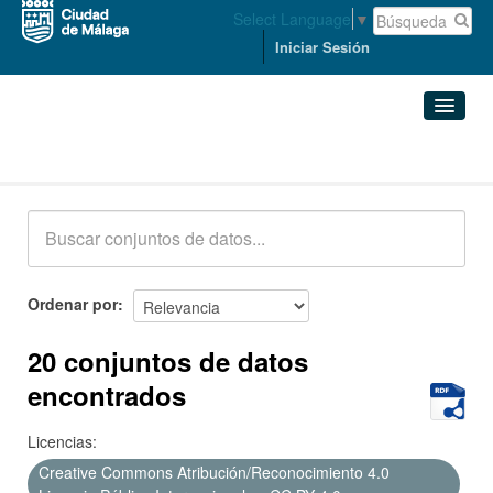
Select Language
▼
Iniciar Sesión
Conjuntos de datos
Conjuntos de datos
Organizaciones
Grupos
Ordenar por
Acerca de
20 conjuntos de datos
encontrados
Licencias:
Creative Commons Atribución/Reconocimiento 4.0