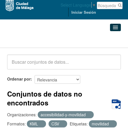
Select Language
▼
Iniciar Sesión
Conjuntos de datos
Conjuntos de datos
Organizaciones
Grupos
Ordenar por
Acerca de
Conjuntos de datos no
encontrados
Organizaciones:
accesibilidad-y-movilidad
Formatos:
KML
CSV
Etiquetas:
movilidad