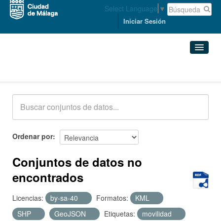
Select Language
▼
Iniciar Sesión
Conjuntos de datos
Conjuntos de datos
Organizaciones
Grupos
Ordenar por
Acerca de
Conjuntos de datos no
encontrados
Licencias:
by-sa-40
Formatos:
KML
SHP
GeoJSON
Etiquetas:
movilidad