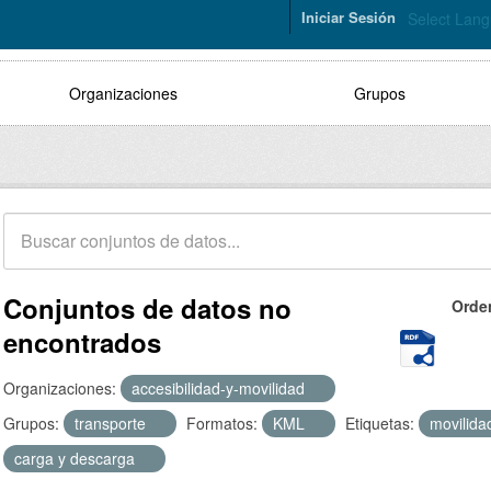
Iniciar Sesión
Select Lan
Organizaciones
Grupos
Conjuntos de datos no
Orde
encontrados
Organizaciones:
accesibilidad-y-movilidad
Grupos:
transporte
Formatos:
KML
Etiquetas:
movilid
carga y descarga