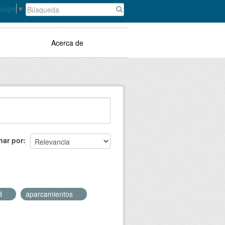
guage
▼
Acerca de
nar por
ad
aparcamientos