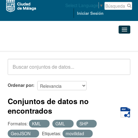
Select Language
▼
Iniciar Sesión
Conjuntos de datos
Conjuntos de datos
Organizaciones
Grupos
Ordenar por
Acerca de
Conjuntos de datos no
encontrados
Formatos:
KML
GML
SHP
GeoJSON
Etiquetas:
movilidad