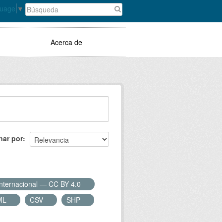
guage
▼
Acerca de
nar por
Internacional — CC BY 4.0
ML
CSV
SHP