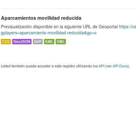
Aparcamientos movilidad reducida
Previsualización disponible en la siguiente URL de Geoportal
https://c
gplayers=aparcamiento-movilidad-reducida&gp=o
CSV
GeoJSON
SHP
KML
GML
Usted también puede acceder a este registro utilizando los
API
(ver
API Docs
).