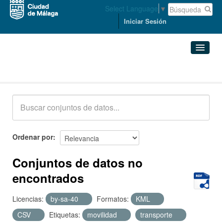
Select Language
▼
Iniciar Sesión
Conjuntos de datos
Conjuntos de datos
Organizaciones
Grupos
Ordenar por
Acerca de
Conjuntos de datos no
encontrados
Licencias:
by-sa-40
Formatos:
KML
CSV
Etiquetas:
movilidad
transporte