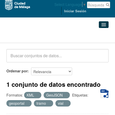
Select Language
▼
Iniciar Sesión
Conjuntos de datos
Conjuntos de datos
Organizaciones
Grupos
Ordenar por
Acerca de
1 conjunto de datos encontrado
Formatos:
KML
GeoJSON
Etiquetas:
geoportal
tramo
vial