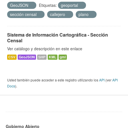
GeoJSON
Etiquetas:
geoportal
sección censal
callejero
plano
Sistema de Información Cartográfica - Sección
Censal
Ver catálogo y descripción en este enlace
CSV
GeoJSON
SHP
KML
gml
Usted también puede acceder a este registro utilizando los
API
(ver
API
Docs
).
Gobierno Abierto