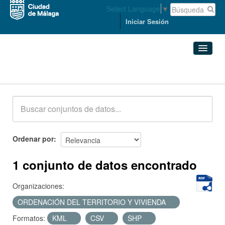
Select Language
▼
Iniciar Sesión
Conjuntos de datos
Conjuntos de datos
Organizaciones
Grupos
Ordenar por
Acerca de
1 conjunto de datos encontrado
Organizaciones:
ORDENACIÓN DEL TERRITORIO Y VIVIENDA
Formatos:
KML
CSV
SHP