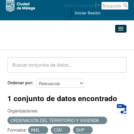
Select Language
▼
Iniciar Sesión
Conjuntos de datos
Conjuntos de datos
Organizaciones
Grupos
Ordenar por
Acerca de
1 conjunto de datos encontrado
Organizaciones:
ORDENACIÓN DEL TERRITORIO Y VIVIENDA
Formatos:
KML
CSV
SHP