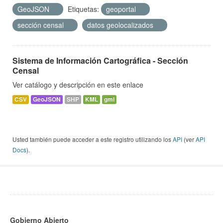
GeoJSON
Etiquetas:
geoportal
sección censal
datos geolocalizados
Sistema de Información Cartográfica - Sección
Censal
Ver catálogo y descripción en este enlace
CSV
GeoJSON
SHP
KML
gml
Usted también puede acceder a este registro utilizando los
API
(ver
API
Docs
).
Gobierno Abierto