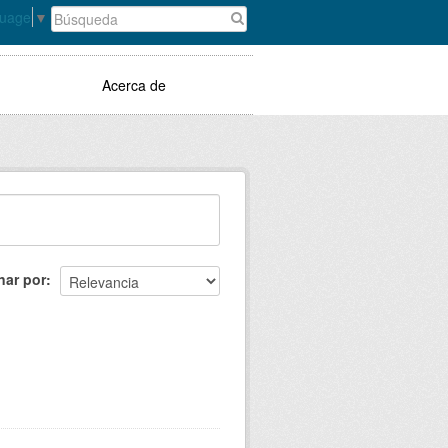
guage
▼
Acerca de
nar por