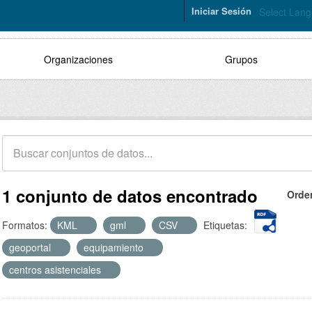
Iniciar Sesión
Select Lan
Organizaciones
Grupos
1 conjunto de datos encontrado
Orde
Formatos:
KML
gml
CSV
Etiquetas:
geoportal
equipamiento
centros asistenciales