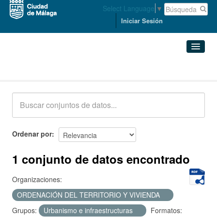
Select Language
▼
Iniciar Sesión
Conjuntos de datos
Conjuntos de datos
Organizaciones
Grupos
Ordenar por
Acerca de
1 conjunto de datos encontrado
Organizaciones:
ORDENACIÓN DEL TERRITORIO Y VIVIENDA
Grupos:
Urbanismo e infraestructuras
Formatos: