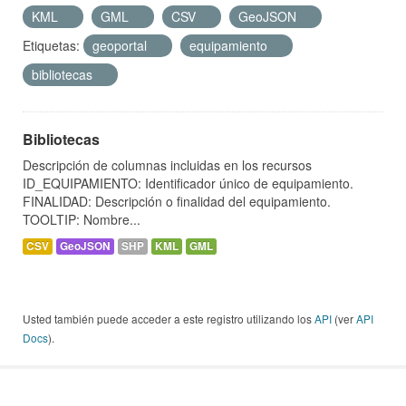
KML
GML
CSV
GeoJSON
Etiquetas:
geoportal
equipamiento
bibliotecas
Bibliotecas
Descripción de columnas incluidas en los recursos
ID_EQUIPAMIENTO: Identificador único de equipamiento.
FINALIDAD: Descripción o finalidad del equipamiento.
TOOLTIP: Nombre...
CSV
GeoJSON
SHP
KML
GML
Usted también puede acceder a este registro utilizando los
API
(ver
API
Docs
).