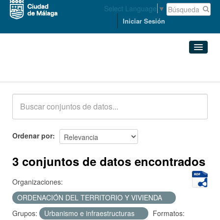
Select Language
▼
Iniciar Sesión
Conjuntos de datos
Conjuntos de datos
Organizaciones
Grupos
Ordenar por
Acerca de
3 conjuntos de datos encontrados
Organizaciones:
ORDENACIÓN DEL TERRITORIO Y VIVIENDA
Grupos:
Urbanismo e infraestructuras
Formatos: