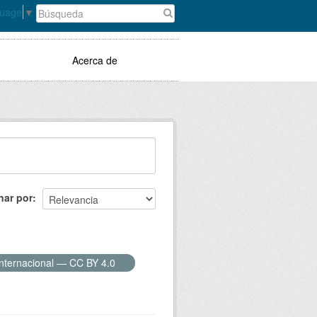
guage
▼
Acerca de
nar por
Internacional — CC BY 4.0