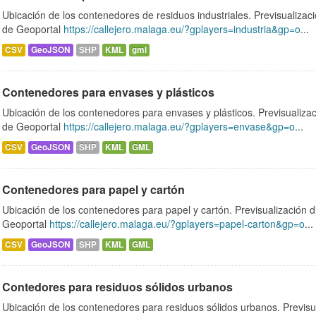
Ubicación de los contenedores de residuos industriales. Previsualizac
de Geoportal
https://callejero.malaga.eu/?gplayers=industria&gp=o
...
CSV
GeoJSON
SHP
KML
gml
Contenedores para envases y plásticos
Ubicación de los contenedores para envases y plásticos. Previsualizac
de Geoportal
https://callejero.malaga.eu/?gplayers=envase&gp=o
...
CSV
GeoJSON
SHP
KML
GML
Contenedores para papel y cartón
Ubicación de los contenedores para papel y cartón. Previsualización d
Geoportal
https://callejero.malaga.eu/?gplayers=papel-carton&gp=o
...
CSV
GeoJSON
SHP
KML
GML
Contedores para residuos sólidos urbanos
Ubicación de los contenedores para residuos sólidos urbanos. Previsua