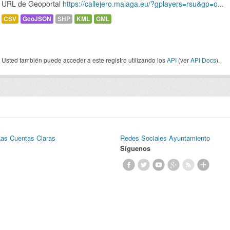
URL de Geoportal
https://callejero.malaga.eu/?gplayers=rsu&gp=o
...
CSV
GeoJSON
SHP
KML
GML
Usted también puede acceder a este registro utilizando los
API
(ver
API Docs
).
Las Cuentas Claras
Redes Sociales Ayuntamiento
Síguenos