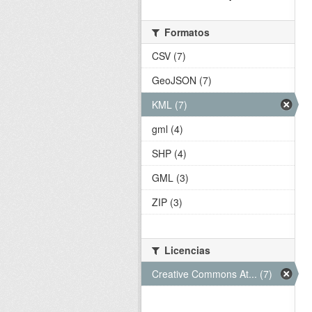
Formatos
CSV (7)
GeoJSON (7)
KML (7)
gml (4)
SHP (4)
GML (3)
ZIP (3)
Licencias
Creative Commons At... (7)