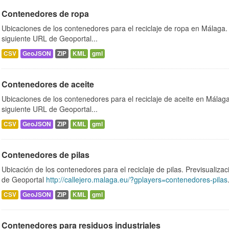
Contenedores de ropa
Ubicaciones de los contenedores para el reciclaje de ropa en Málaga. 
siguiente URL de Geoportal...
CSV
GeoJSON
ZIP
KML
gml
Contenedores de aceite
Ubicaciones de los contenedores para el reciclaje de aceite en Málaga.
siguiente URL de Geoportal...
CSV
GeoJSON
ZIP
KML
gml
Contenedores de pilas
Ubicación de los contenedores para el reciclaje de pilas. Previsualizac
de Geoportal
http://callejero.malaga.eu/?gplayers=contenedores-pilas
CSV
GeoJSON
ZIP
KML
gml
Contenedores para residuos industriales