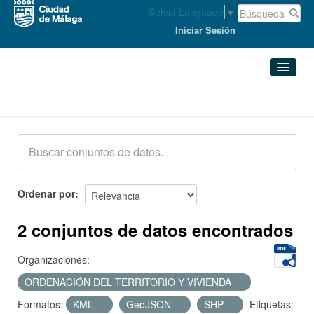
Select Language
▼
Iniciar Sesión
Conjuntos de datos
Conjuntos de datos
Organizaciones
Grupos
Ordenar por
Acerca de
2 conjuntos de datos encontrados
Organizaciones:
ORDENACIÓN DEL TERRITORIO Y VIVIENDA
Formatos:
KML
GeoJSON
SHP
Etiquetas: