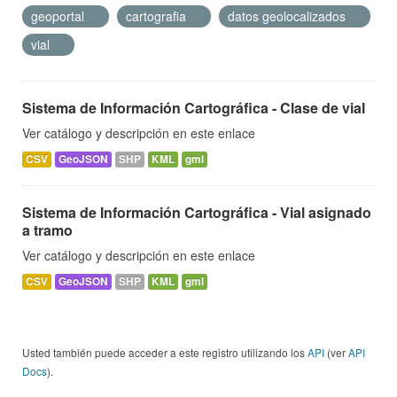
geoportal
cartografia
datos geolocalizados
vial
Sistema de Información Cartográfica - Clase de vial
Ver catálogo y descripción en este enlace
CSV
GeoJSON
SHP
KML
gml
Sistema de Información Cartográfica - Vial asignado
a tramo
Ver catálogo y descripción en este enlace
CSV
GeoJSON
SHP
KML
gml
Usted también puede acceder a este registro utilizando los
API
(ver
API
Docs
).