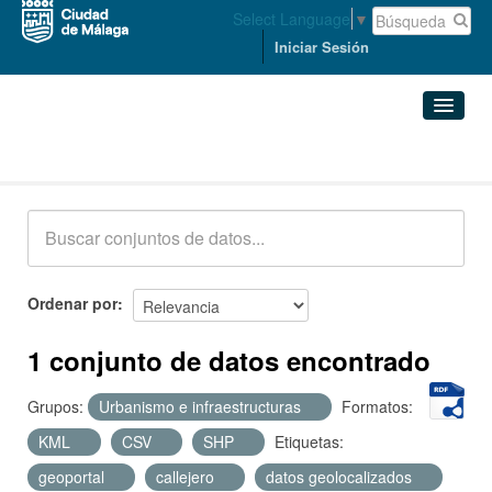
Select Language
▼
Iniciar Sesión
Conjuntos de datos
Conjuntos de datos
Organizaciones
Grupos
Ordenar por
Acerca de
1 conjunto de datos encontrado
Grupos:
Urbanismo e infraestructuras
Formatos:
KML
CSV
SHP
Etiquetas:
geoportal
callejero
datos geolocalizados