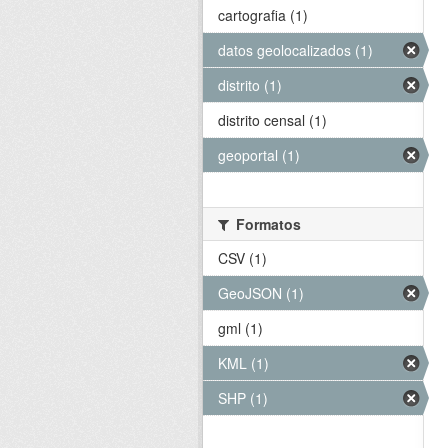
cartografia (1)
datos geolocalizados (1)
distrito (1)
distrito censal (1)
geoportal (1)
Formatos
CSV (1)
GeoJSON (1)
gml (1)
KML (1)
SHP (1)