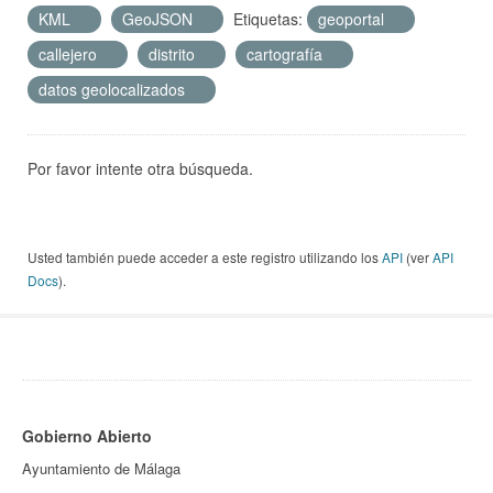
KML
GeoJSON
Etiquetas:
geoportal
callejero
distrito
cartografía
datos geolocalizados
Por favor intente otra búsqueda.
Usted también puede acceder a este registro utilizando los
API
(ver
API
Docs
).
Gobierno Abierto
Ayuntamiento de Málaga