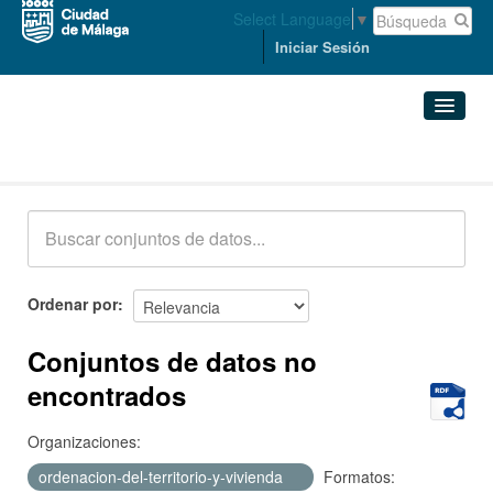
Select Language
▼
Iniciar Sesión
Conjuntos de datos
Conjuntos de datos
Organizaciones
Grupos
Ordenar por
Acerca de
Conjuntos de datos no
encontrados
Organizaciones:
ordenacion-del-territorio-y-vivienda
Formatos: