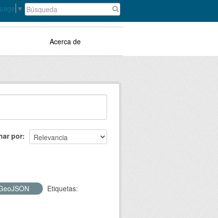
guage
▼
Acerca de
nar por
GeoJSON
Etiquetas: