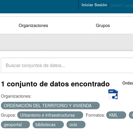
Iniciar Sesión
Select Lan
Organizaciones
Grupos
1 conjunto de datos encontrado
Orde
Organizaciones:
ORDENACIÓN DEL TERRITORIO Y VIVIENDA
Grupos:
Urbanismo e infraestructuras
Formatos:
KML
geoportal
bibliotecas
ocio