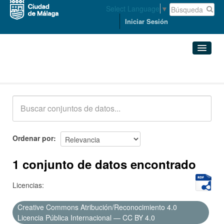
Select Language
▼
Iniciar Sesión
Conjuntos de datos
Conjuntos de datos
Organizaciones
Grupos
Ordenar por
Acerca de
1 conjunto de datos encontrado
Licencias:
Creative Commons Atribución/Reconocimiento 4.0
Licencia Pública Internacional — CC BY 4.0