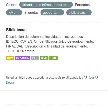
Grupos:
Urbanismo e infraestructuras
Formatos:
KML
Etiquetas:
geoportal
bibliotecas
Bibliotecas
Descripción de columnas incluidas en los recursos
ID_EQUIPAMIENTO: Identificador único de equipamiento.
FINALIDAD: Descripción o finalidad del equipamiento.
TOOLTIP: Nombre...
CSV
GeoJSON
SHP
KML
GML
Usted también puede acceder a este registro utilizando los
API
(ver
API
Docs
).