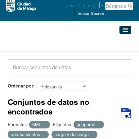
Select Language
▼
Iniciar Sesión
Conjuntos de datos
Conjuntos de datos
Organizaciones
Grupos
Ordenar por
Acerca de
Conjuntos de datos no
encontrados
Formatos:
KML
Etiquetas:
geoportal
aparcamientos
carga y descarga