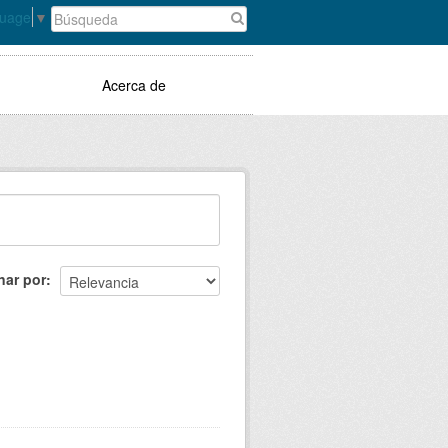
guage
▼
Acerca de
nar por