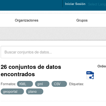
Iniciar Sesión
Select Lan
Organizaciones
Grupos
26 conjuntos de datos
Orde
encontrados
Formatos:
KML
gml
CSV
Etiquetas:
geoportal
plano