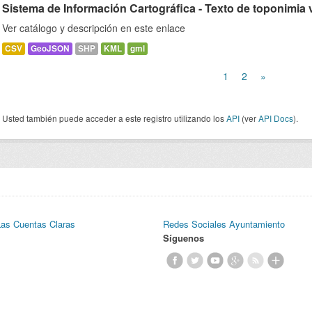
Sistema de Información Cartográfica - Texto de toponimia v
Ver catálogo y descripción en este enlace
CSV
GeoJSON
SHP
KML
gml
1
2
»
Usted también puede acceder a este registro utilizando los
API
(ver
API Docs
).
Las Cuentas Claras
Redes Sociales Ayuntamiento
Síguenos