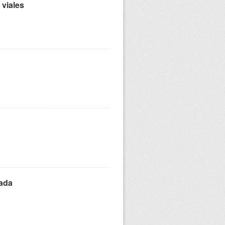
 viales
zada