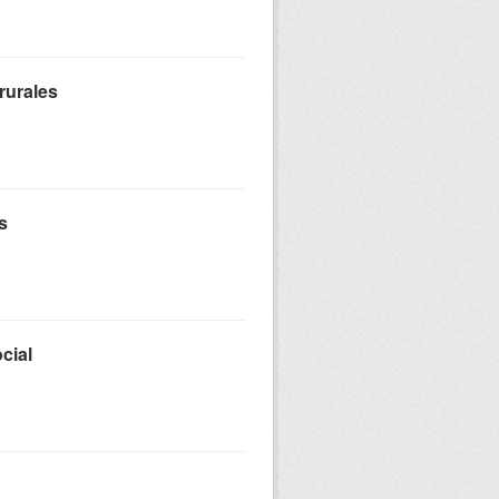
rurales
s
cial