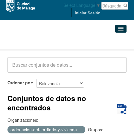
Select Language
▼
Iniciar Sesión
Conjuntos de datos
Conjuntos de datos
Organizaciones
Grupos
Ordenar por
Acerca de
Conjuntos de datos no
encontrados
Organizaciones:
ordenacion-del-territorio-y-vivienda
Grupos: