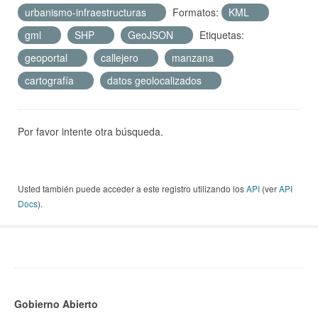
urbanismo-infraestructuras
Formatos:
KML
gml
SHP
GeoJSON
Etiquetas:
geoportal
callejero
manzana
cartografía
datos geolocalizados
Por favor intente otra búsqueda.
Usted también puede acceder a este registro utilizando los
API
(ver
API
Docs
).
Gobierno Abierto