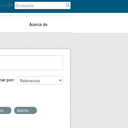
guage
▼
Acerca de
nar por
ero
distrito