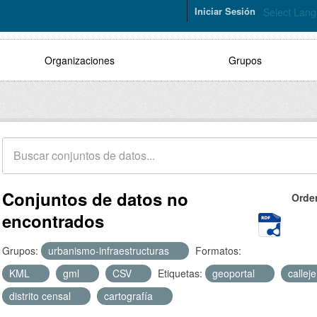
Iniciar Sesión
Select Lan
Organizaciones
Grupos
Conjuntos de datos no
Orde
encontrados
Grupos:
urbanismo-infraestructuras
Formatos:
KML
gml
CSV
Etiquetas:
geoportal
callej
distrito censal
cartografía